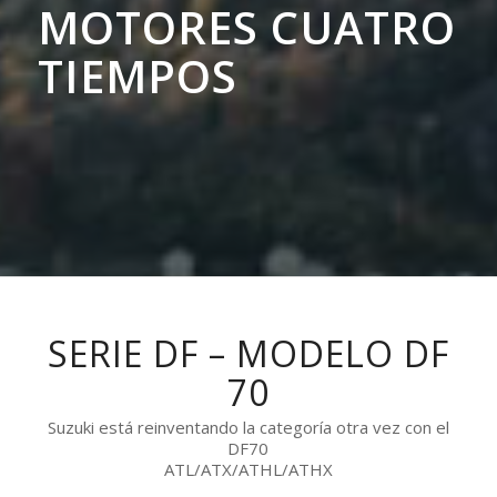
MOTORES CUATRO
TIEMPOS
SERIE DF – MODELO DF
70
Suzuki está reinventando la categoría otra vez con el
DF70
ATL/ATX/ATHL/ATHX