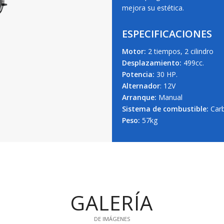
mejora su estética.
ESPECIFICACIONES
Motor:
2 tiempos, 2 cilindro
Desplazamiento:
499cc.
Potencia:
30 HP.
Alternador
: 12V
Arranque:
Manual
Sistema de combustible:
Carb
Peso:
57kg
GALERÍA
DE IMÁGENES