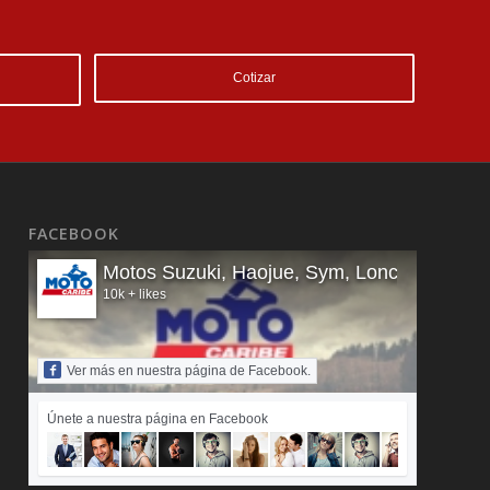
FACEBOOK
Motos Suzuki, Haojue, Sym, Loncin y Royal 
10k + likes
Ver más en nuestra página de Facebook.
Únete a nuestra página en Facebook