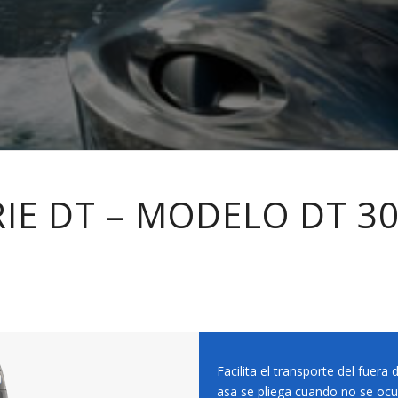
RIE DT – MODELO DT 30
Facilita el transporte del fuer
asa se pliega cuando no se ocu