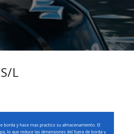
S/L
a de borda y hace mas practico su almacenamiento. El
pa, lo que reduce las dimensiones del fuera de borda y